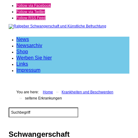
Follow via Facebook
Follow via Twitter
Follow RSS Feed
News
Newsarchiv
Shop
Werben Sie hier
Links
Impressum
You are here:
Home
››
Krankheiten und Beschwerden
››
seltene Erkrankungen
Search
...
Schwangerschaft