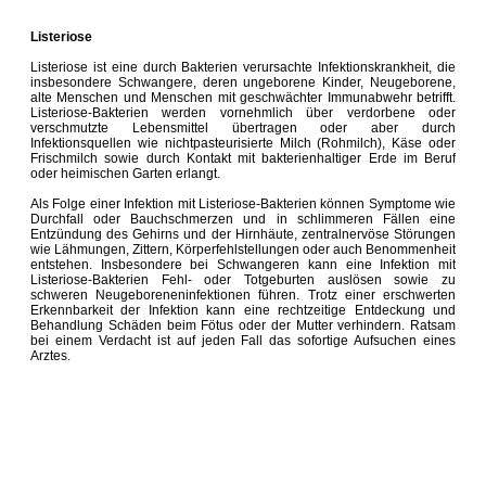
Listeriose
Listeriose ist eine durch Bakterien verursachte Infektionskrankheit, die
insbesondere Schwangere, deren ungeborene Kinder, Neugeborene,
alte Menschen und Menschen mit geschwächter Immunabwehr betrifft.
Listeriose-Bakterien werden vornehmlich über verdorbene oder
verschmutzte Lebensmittel übertragen oder aber durch
Infektionsquellen wie nichtpasteurisierte Milch (Rohmilch), Käse oder
Frischmilch sowie durch Kontakt mit bakterienhaltiger Erde im Beruf
oder heimischen Garten erlangt.
Als Folge einer Infektion mit Listeriose-Bakterien können Symptome wie
Durchfall oder Bauchschmerzen und in schlimmeren Fällen eine
Entzündung des Gehirns und der Hirnhäute, zentralnervöse Störungen
wie Lähmungen, Zittern, Körperfehlstellungen oder auch Benommenheit
entstehen. Insbesondere bei Schwangeren kann eine Infektion mit
Listeriose-Bakterien Fehl- oder Totgeburten auslösen sowie zu
schweren Neugeboreneninfektionen führen. Trotz einer erschwerten
Erkennbarkeit der Infektion kann eine rechtzeitige Entdeckung und
Behandlung Schäden beim Fötus oder der Mutter verhindern. Ratsam
bei einem Verdacht ist auf jeden Fall das sofortige Aufsuchen eines
Arztes.