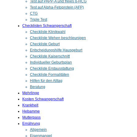
Test auf PAPP-A und freies ß-HCG
Test auf Alpha-Fetoprotein (AFP)
CTG
Triple Test
Checklisten Schwangerschaft
Checkliste Klinikwahl
Checkliste Wehen beschleunigen
Checkliste Geburt
Entscheidungshilfe Hausgeburt
Checkliste Kaiserschnitt
Individueller Geburtsplan
Checkliste Erstausstattung
Checkliste Formalitäten
Hilfen für den Alltag
Beratung
Mehrlinge
Kosten Schwangerschaft
Krankheit
Hebamme
Mutterpass
Ernährung
Allgemein
Eisenmangel