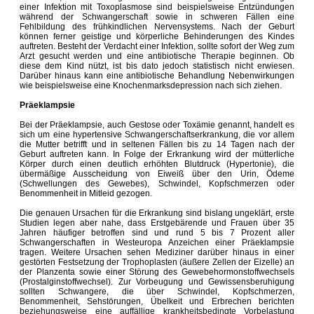
einer Infektion mit Toxoplasmose sind beispielsweise Entzündungen
während der Schwangerschaft sowie in schweren Fällen eine
Fehlbildung des frühkindlichen Nervensystems. Nach der Geburt
können ferner geistige und körperliche Behinderungen des Kindes
auftreten. Besteht der Verdacht einer Infektion, sollte sofort der Weg zum
Arzt gesucht werden und eine antibiotische Therapie beginnen. Ob
diese dem Kind nützt, ist bis dato jedoch statistisch nicht erwiesen.
Darüber hinaus kann eine antibiotische Behandlung Nebenwirkungen
wie beispielsweise eine Knochenmarksdepression nach sich ziehen.
Präeklampsie
Bei der Präeklampsie, auch Gestose oder Toxämie genannt, handelt es
sich um eine hypertensive Schwangerschaftserkrankung, die vor allem
die Mutter betrifft und in seltenen Fällen bis zu 14 Tagen nach der
Geburt auftreten kann. In Folge der Erkrankung wird der mütterliche
Körper durch einen deutlich erhöhten Blutdruck (Hypertonie), die
übermäßige Ausscheidung von Eiweiß über den Urin, Ödeme
(Schwellungen des Gewebes), Schwindel, Kopfschmerzen oder
Benommenheit in Mitleid gezogen.
Die genauen Ursachen für die Erkrankung sind bislang ungeklärt, erste
Studien legen aber nahe, dass Erstgebärende und Frauen über 35
Jahren häufiger betroffen sind und rund 5 bis 7 Prozent aller
Schwangerschaften in Westeuropa Anzeichen einer Präeklampsie
tragen. Weitere Ursachen sehen Mediziner darüber hinaus in einer
gestörten Festsetzung der Trophoplasten (äußere Zellen der Eizelle) an
der Planzenta sowie einer Störung des Gewebehormonstoffwechsels
(Prostalginstoffwechsel). Zur Vorbeugung und Gewissensberuhigung
sollten Schwangere, die über Schwindel, Kopfschmerzen,
Benommenheit, Sehstörungen, Übelkeit und Erbrechen berichten
beziehungsweise eine auffällige krankheitsbedingte Vorbelastung