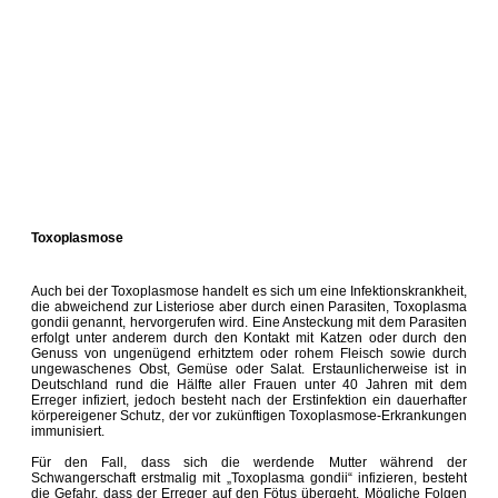
Toxoplasmose
Auch bei der Toxoplasmose handelt es sich um eine Infektionskrankheit,
die abweichend zur Listeriose aber durch einen Parasiten, Toxoplasma
gondii genannt, hervorgerufen wird. Eine Ansteckung mit dem Parasiten
erfolgt unter anderem durch den Kontakt mit Katzen oder durch den
Genuss von ungenügend erhitztem oder rohem Fleisch sowie durch
ungewaschenes Obst, Gemüse oder Salat. Erstaunlicherweise ist in
Deutschland rund die Hälfte aller Frauen unter 40 Jahren mit dem
Erreger infiziert, jedoch besteht nach der Erstinfektion ein dauerhafter
körpereigener Schutz, der vor zukünftigen Toxoplasmose-Erkrankungen
immunisiert.
Für den Fall, dass sich die werdende Mutter während der
Schwangerschaft erstmalig mit „Toxoplasma gondii“ infizieren, besteht
die Gefahr, dass der Erreger auf den Fötus übergeht. Mögliche Folgen