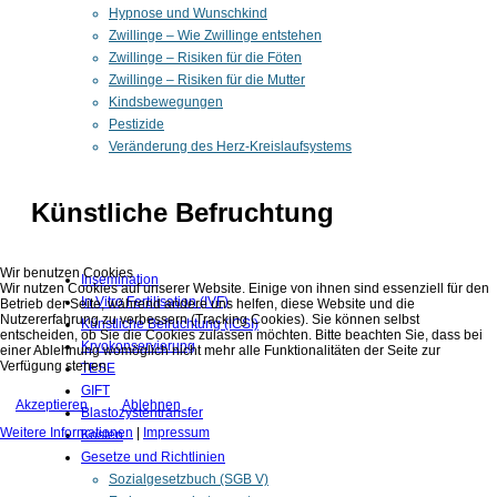
Hypnose und Wunschkind
Zwillinge – Wie Zwillinge entstehen
Zwillinge – Risiken für die Föten
Zwillinge – Risiken für die Mutter
Kindsbewegungen
Pestizide
Veränderung des Herz-Kreislaufsystems
Künstliche Befruchtung
Wir benutzen Cookies
Insemination
Wir nutzen Cookies auf unserer Website. Einige von ihnen sind essenziell für den
In Vitro Fertilisation (IVF)
Betrieb der Seite, während andere uns helfen, diese Website und die
Nutzererfahrung zu verbessern (Tracking Cookies). Sie können selbst
Künstliche Befruchtung (ICSI)
entscheiden, ob Sie die Cookies zulassen möchten. Bitte beachten Sie, dass bei
Kryokonservierung
einer Ablehnung womöglich nicht mehr alle Funktionalitäten der Seite zur
Verfügung stehen.
TESE
GIFT
Akzeptieren
Ablehnen
Blastozystentransfer
Weitere Informationen
|
Impressum
Kosten
Gesetze und Richtlinien
Sozialgesetzbuch (SGB V)