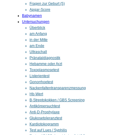
Fragen zur Geburt (5)
Apgar-Score
Babynamen
Untersuchungen
Überblick
am Anfang
in der Mitte
am Ende
Ultraschall
Pränataldiagnostik
Hebamme oder Arzt
Toxoplasmosetest
Listerientest
Gonorrhoetest
Nackenfaltentransparenzmessung
Hb-Wert
B-Streptokokken / GBS Screening
Antikörpersuchtest
Anti-D-Prophylaxe
Glukosetoleranztest
Kardiotokogramm
Test auf Lues / Syphilis