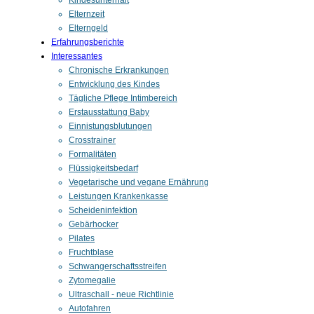
Kindesunterhalt
Elternzeit
Elterngeld
Erfahrungsberichte
Interessantes
Chronische Erkrankungen
Entwicklung des Kindes
Tägliche Pflege Intimbereich
Erstausstattung Baby
Einnistungsblutungen
Crosstrainer
Formalitäten
Flüssigkeitsbedarf
Vegetarische und vegane Ernährung
Leistungen Krankenkasse
Scheideninfektion
Gebärhocker
Pilates
Fruchtblase
Schwangerschaftsstreifen
Zytomegalie
Ultraschall - neue Richtlinie
Autofahren