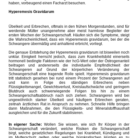
haben, vorbeugend einen Facharzt besuchen.
Hyperemesis Gravidarum
Übelkeit und Erbrechen, oftmals in den frühen Morgenstunden, sind für
werdende Mütter unangenehme aber meist harmlose Begleiter der
ersten Wochen der Schwangerschaft. Häufen sich die Symptome, steigt
die Wahrscheinlichkeit, dass ein Hyperemesis gravidarum, bei der die
Schwangere übermäßig und anhaltend erbricht, vorliegt.
Die genaue Entstehung der Hyperemesis gravidarum ist bisweilen noch
unklar. Einigkeit herrscht jedoch, dass zum Krankheitsbild einerseits
hormonell bedingte Faktoren wie der hcG-Wert oder der Östrogenanteil
beitragen und andererseits die individuelle Empfindlichkeit der
Schwangeren auf Grund der körperlichen Veränderung der
Schwangerschaft eine tragende Rolle spielt. Hyperemesis gravidarum
tritt statistisch gesehen bei rund einem Prozent der Schwangeren auf
und kann in Folge des ständigen Erbrechens neben
Flüssigkeitsmangel, Gewichtsverlust, Kreislaufschwäche und geringem
Blutdruck auch schwerwiegende Folgen bis hin zu einem
Schwangerschaftsabbruch nach sich ziehen. Schwangeren wird bei
ungewöhnlich starker Übelkeit und häufigem Erbrechen geraten,
zeitnah ärztlichen Rat in Anspruch zu nehmen. Schnelle Hilfe bringen
dann Maßnahmen, die den Flüssigkeits- und Mineralstoffhaushalt
ausgleichen und für die Zukunft stabilisieren.
In eigener Sache:
Wollen Sie wissen, wie sich Ihr Körper in der
Schwangerschaft verändert, welche Risiken die Schwangerschaft
birgt,
welche gesetzlichen Regelungen bei Krankheit, Kündigung und
im Mutterschutz gelten oder
welche bürokratischen Hürden es zu