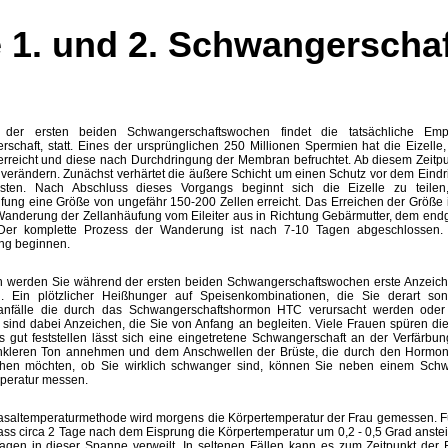
e 1. und 2. Schwangersch
der ersten beiden Schwangerschaftswochen findet die tatsächliche Emp
schaft, statt. Eines der ursprünglichen 250 Millionen Spermien hat die Eizelle, d
 erreicht und diese nach Durchdringung der Membran befruchtet. Ab diesem Zeitpun
verändern. Zunächst verhärtet die äußere Schicht um einen Schutz vor dem Eindr
isten. Nach Abschluss dieses Vorgangs beginnt sich die Eizelle zu teilen
fung eine Größe von ungefähr 150-200 Zellen erreicht. Das Erreichen der Größe i
anderung der Zellanhäufung vom Eileiter aus in Richtung Gebärmutter, dem endgü
 Der komplette Prozess der Wanderung ist nach 7-10 Tagen abgeschlossen. 
ng beginnen.
h werden Sie während der ersten beiden Schwangerschaftswochen erste Anzeich
. Ein plötzlicher Heißhunger auf Speisenkombinationen, die Sie derart so
sanfälle die durch das Schwangerschaftshormon HTC verursacht werden oder
 sind dabei Anzeichen, die Sie von Anfang an begleiten. Viele Frauen spüren di
 gut feststellen lässt sich eine eingetretene Schwangerschaft an der Verfärbun
nkleren Ton annehmen und dem Anschwellen der Brüste, die durch den Hormo
ehen möchten, ob Sie wirklich schwanger sind, können Sie neben einem Schwa
peratur messen.
asaltemperaturmethode wird morgens die Körpertemperatur der Frau gemessen. Fü
dass circa 2 Tage nach dem Eisprung die Körpertemperatur um 0,2 - 0,5 Grad anste
agen in dieser Spanne verweilt.
In seltenen Fällen kann es zum Zeitpunkt der 