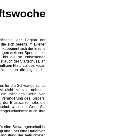
aftswoche
fängnis, der Beginn der
ie sich bereits im Eileiter
kt beginnt sich die Eizelle
ingen weiterer Spermien zu
, bis die so entstehende
st auch der Startschuss, an
ltigen Nistplatz des Fetus,
Nun kann die eigentliche
en für die Schwangerschaft
nst nicht zu sich nehmen;
 ein ständiges Gefühl von
e Veränderung des Körpers.
g der Brustwarzenhöfe, die
nschub wachsen. Wenn Sie
ngerschaftstest auch Ihre
r eine Schwangerschaft ist
igt und über eine Dauer von
Einnistung der befruchteten