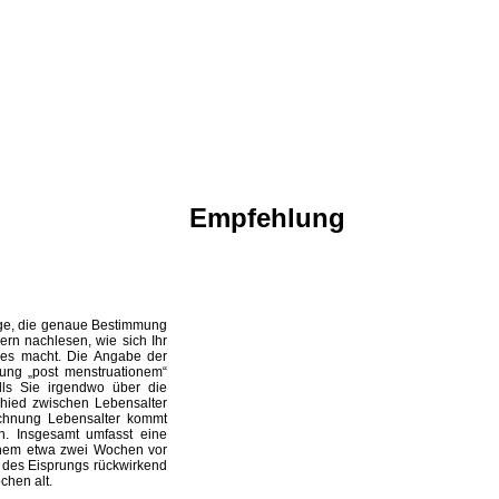
Empfehlung
age, die genaue Bestimmung
n nachlesen, wie sich Ihr
e es macht. Die Angabe der
ung „post menstruationem“
alls Sie irgendwo über die
chied zwischen Lebensalter
ichnung Lebensalter kommt
n. Insgesamt umfasst eine
onem etwa zwei Wochen vor
n des Eisprungs rückwirkend
chen alt.