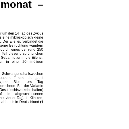
smonat –
der um den 14 Tag des Zyklus
s eine mikroskopisch kleine
 Der Eileiter, verbindet die
ssener Befruchtung wandern
 durch eines der rund 250
 Teil dieser ursprünglichen
bärmutter in die Eileiter.
n in einer 20-minütigen
r Schwangerschaftswochen
ruationem“ und die „post
s, indem Sie den ersten Tag
erechnen. Bei der Variante
eschlechtsverkehr hatten)
ft in abgeschlossenen
 vierter Tag). In Kliniken,
sabbruch in Deutschland (§