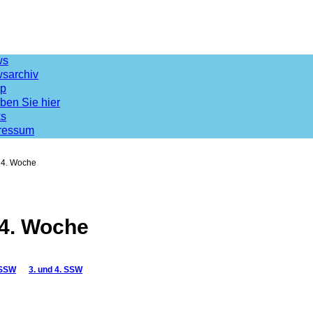
ws
sarchiv
p
ben Sie hier
ks
ressum
- 4. Woche
- 4. Woche
 SSW
3. und 4. SSW