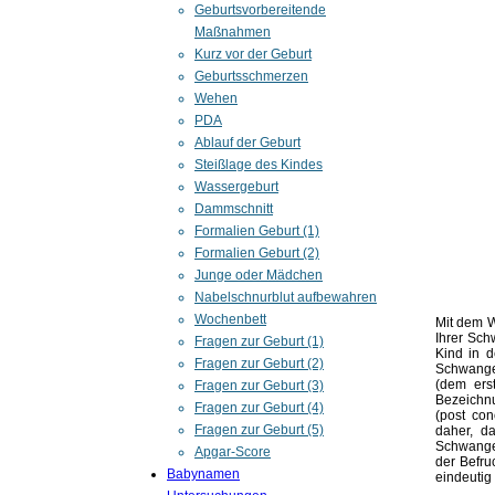
Geburtsvorbereitende
Maßnahmen
Kurz vor der Geburt
Geburtsschmerzen
Wehen
PDA
Ablauf der Geburt
Steißlage des Kindes
Wassergeburt
Dammschnitt
Formalien Geburt (1)
Formalien Geburt (2)
Junge oder Mädchen
Nabelschnurblut aufbewahren
Wochenbett
Mit dem W
Ihrer Sc
Fragen zur Geburt (1)
Kind in d
Fragen zur Geburt (2)
Schwange
(dem erst
Fragen zur Geburt (3)
Bezeichnu
Fragen zur Geburt (4)
(post co
Fragen zur Geburt (5)
daher, d
Schwange
Apgar-Score
der Befru
Babynamen
eindeutig