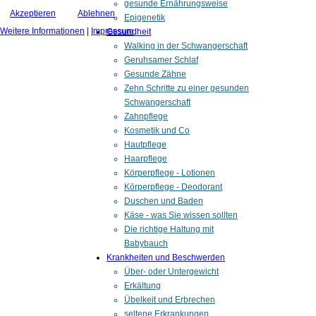
gesunde Ernährungsweise
Akzeptieren
Ablehnen
Epigenetik
Weitere Informationen
|
Impressum
Gesundheit
Walking in der Schwangerschaft
Geruhsamer Schlaf
Gesunde Zähne
Zehn Schritte zu einer gesunden
Schwangerschaft
Zahnpflege
Kosmetik und Co
Hautpflege
Haarpflege
Körperpflege - Lotionen
Körperpflege - Deodorant
Duschen und Baden
Käse - was Sie wissen sollten
Die richtige Haltung mit
Babybauch
Krankheiten und Beschwerden
Über- oder Untergewicht
Erkältung
Übelkeit und Erbrechen
seltene Erkrankungen