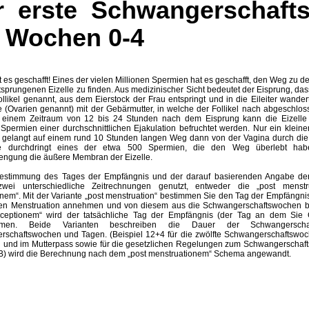
r erste Schwangerschaft
e Wochen 0-4
st es geschafft! Eines der vielen Millionen Spermien hat es geschafft, den Weg zu 
sprungenen Eizelle zu finden. Aus medizinischer Sicht bedeutet der Eisprung, das
ollikel genannt, aus dem Eierstock der Frau entspringt und in die Eileiter wandert.
e (Ovarien genannt) mit der Gebärmutter, in welche der Follikel nach abgeschlo
 einem Zeitraum von 12 bis 24 Stunden nach dem Eisprung kann die Eizelle
 Spermien einer durchschnittlichen Ejakulation befruchtet werden. Nur ein kleiner
gelangt auf einem rund 10 Stunden langen Weg dann von der Vagina durch die Ge
durchdringt eines der etwa 500 Spermien, die den Weg überlebt habe
rengung die äußere Membran der Eizelle.
Bestimmung des Tages der Empfängnis und der darauf basierenden Angabe de
wei unterschiedliche Zeitrechnungen genutzt, entweder die „post menst
nem“. Mit der Variante „post menstruation“ bestimmen Sie den Tag der Empfängni
zten Menstruation annehmen und von diesem aus die Schwangerschaftswochen b
nceptionem“ wird der tatsächliche Tag der Empfängnis (der Tag an dem Sie G
men. Beide Varianten beschreiben die Dauer der Schwangerscha
schaftswochen und Tagen. (Beispiel 12+4 für die zwölfte Schwangerschaftswoche,
n und im Mutterpass sowie für die gesetzlichen Regelungen zum Schwangerschaft
B) wird die Berechnung nach dem „post menstruationem“ Schema angewandt.