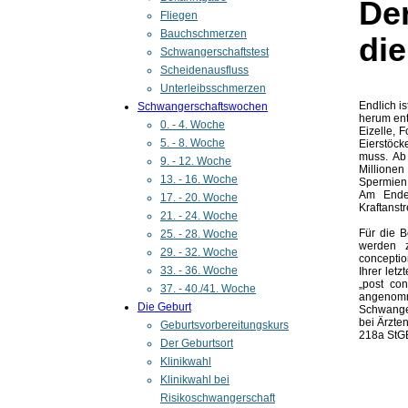
De
Fliegen
Bauchschmerzen
di
Schwangerschaftstest
Scheidenausfluss
Unterleibsschmerzen
Endlich i
Schwangerschaftswochen
herum ent
0. - 4. Woche
Eizelle, F
5. - 8. Woche
Eierstöck
muss. Ab
9. - 12. Woche
Millionen
13. - 16. Woche
Spermien 
Am Ende 
17. - 20. Woche
Kraftanst
21. - 24. Woche
Für die 
25. - 28. Woche
werden z
29. - 32. Woche
conceptio
33. - 36. Woche
Ihrer let
„post co
37. - 40./41. Woche
angenom
Die Geburt
Schwanger
bei Ärzte
Geburtsvorbereitungskurs
218a StG
Der Geburtsort
Klinikwahl
Klinikwahl bei
Risikoschwangerschaft