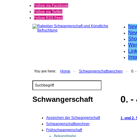
Follow via Facebook
Follow via Twitter
Follow RSS Feed
Ne
New
Sho
Wer
Lin
Imp
You are here:
Home
››
Schwangerschaftswochen
››
0. 
Search
...
0. 
Schwangerschaft
Anzeichen der Schwangerschaft
1. und 2.
Schwangerschaftsrechner
Frühschwangerschaft
Bekanntgabe