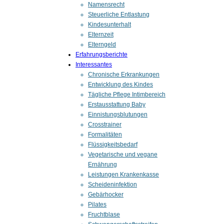
Namensrecht
Steuerliche Entlastung
Kindesunterhalt
Elternzeit
Elterngeld
Erfahrungsberichte
Interessantes
Chronische Erkrankungen
Entwicklung des Kindes
Tägliche Pflege Intimbereich
Erstausstattung Baby
Einnistungsblutungen
Crosstrainer
Formalitäten
Flüssigkeitsbedarf
Vegetarische und vegane
Ernährung
Leistungen Krankenkasse
Scheideninfektion
Gebärhocker
Pilates
Fruchtblase