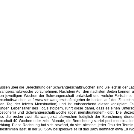
issen über die Berechnung der Schwangerschaftswochen sind Sie jetzt in der L
hwangerschaftswoche vorzunehmen. Nachdem Auf den nächsten Seiten können ger
en jeweiligen Wochen der Schwangerschaft entwickelt und welche Fortschritt
rschaftswochen auf www.schwangerschaftratgeber.de basiert auf der Zeitrechn
en Tag der letzten Menstruation) und ist entsprechend dieser konzipiert. F
ngen Lebensalter des Fötus stolpern, rührt diese daher, dass es einen Unters
ncetionem) und Schwangerschaftswoche (post menstruationem) gibt. Die Beze
ass die ersten zwei Schwangerschaftswochen lediglich der Berechnung diene
rschaft 40 Wochen oder zehn Monate, die Berechnung startet post menstruati
chtung. Diese Rechnung hat sich bewährt, da sich nicht bei jeder Frau der Termi
 bestimmen lässt. In der 20. SSW beispielsweise ist das Baby demnach etwa 18 Wo