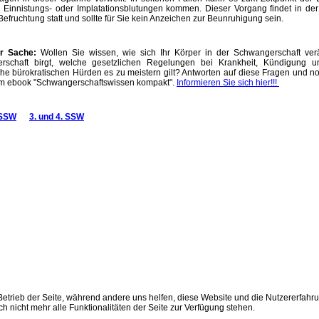
u Einnistungs- oder Implatationsblutungen kommen. Dieser Vorgang findet in d
Befruchtung statt und sollte für Sie kein Anzeichen zur Beunruhigung sein.
er Sache:
Wollen Sie wissen, wie sich Ihr Körper in der Schwangerschaft verä
rschaft birgt,
welche gesetzlichen Regelungen bei Krankheit, Kündigung un
he bürokratischen Hürden es zu meistern gilt? Antworten auf diese Fragen und noc
em ebook "Schwangerschaftswissen kompakt".
Informieren Sie sich hier!!!
 SSW
3. und 4. SSW
 Betrieb der Seite, während andere uns helfen, diese Website und die Nutzererfahr
 nicht mehr alle Funktionalitäten der Seite zur Verfügung stehen.