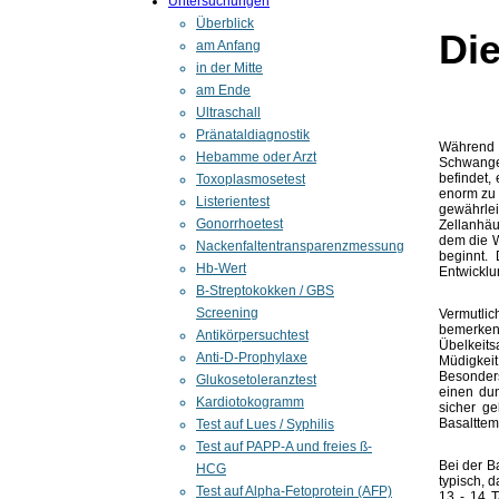
Untersuchungen
Überblick
Di
am Anfang
in der Mitte
am Ende
Ultraschall
Pränataldiagnostik
Während 
Hebamme oder Arzt
Schwanger
befindet,
Toxoplasmosetest
enorm zu 
Listerientest
gewährle
Gonorrhoetest
Zellanhäu
dem die W
Nackenfaltentransparenzmessung
beginnt.
Hb-Wert
Entwicklu
B-Streptokokken / GBS
Screening
Vermutlic
bemerken
Antikörpersuchtest
Übelkeit
Anti-D-Prophylaxe
Müdigkeit
Besonders
Glukosetoleranztest
einen du
Kardiotokogramm
sicher g
Basalttem
Test auf Lues / Syphilis
Test auf PAPP-A und freies ß-
Bei der B
HCG
typisch, 
Test auf Alpha-Fetoprotein (AFP)
13 - 14 T