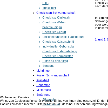
Eizelle z
CTG
nach der 
Triple Test
Checklisten Schwangerschaft
Checkliste Klinikwahl
In eigen
Schwange
Checkliste Wehen
oder
welc
beschleunigen
in unser
Checkliste Geburt
Entscheidungshilfe Hausgeburt
1. und 2.
Checkliste Kaiserschnitt
Individueller Geburtsplan
Checkliste Erstausstattung
Checkliste Formalitäten
Hilfen für den Alltag
Beratung
Mehrlinge
Kosten Schwangerschaft
Krankheit
Hebamme
Mutterpass
Ernährung
Wir benutzen Cookies
Allgemein
Wir nutzen Cookies auf unserer Website. Einige von ihnen sind essenziell für den
Cookies zulassen möchten. Bitte beachten Sie, dass bei einer Ablehnung womöglich
Eisenmangel