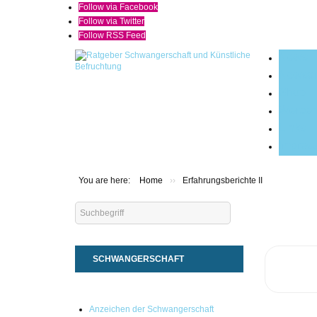
Follow via Facebook
Follow via Twitter
Follow RSS Feed
News
Newsar
Shop
Werben 
Links
Impres
You are here:
Home
››
Erfahrungsberichte II
Search
...
SCHWANGERSCHAFT
Anzeichen der Schwangerschaft