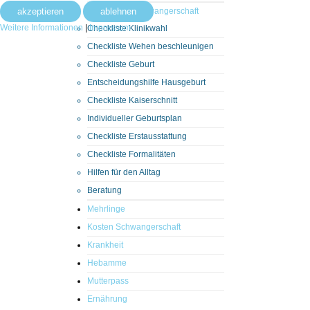
akzeptieren
ablehnen
Checklisten Schwangerschaft
Weitere Informationen
|
Impressum
Checkliste Klinikwahl
Checkliste Wehen beschleunigen
Checkliste Geburt
Entscheidungshilfe Hausgeburt
Checkliste Kaiserschnitt
Individueller Geburtsplan
Checkliste Erstausstattung
Checkliste Formalitäten
Hilfen für den Alltag
Beratung
Mehrlinge
Kosten Schwangerschaft
Krankheit
Hebamme
Mutterpass
Ernährung