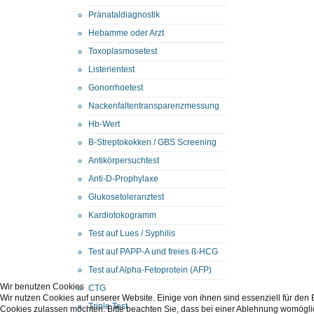
Pränataldiagnostik
Hebamme oder Arzt
Toxoplasmosetest
Listerientest
Gonorrhoetest
Nackenfaltentransparenzmessung
Hb-Wert
B-Streptokokken / GBS Screening
Antikörpersuchtest
Anti-D-Prophylaxe
Glukosetoleranztest
Kardiotokogramm
Test auf Lues / Syphilis
Test auf PAPP-A und freies ß-HCG
Test auf Alpha-Fetoprotein (AFP)
Wir benutzen Cookies
CTG
Wir nutzen Cookies auf unserer Website. Einige von ihnen sind essenziell für den
Triple Test
Cookies zulassen möchten. Bitte beachten Sie, dass bei einer Ablehnung womöglich