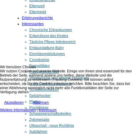
Kindesunterhalt
Elternzeit
Elterngeld
Erfahrungsberichte
Interessantes
Chronische Erkrankungen
Entwicklung des Kindes
Tägliche Pflege Intimbereich
Erstausstattung Baby
Einnistungsblutungen
Crosstrainer
Formalitäten
Wir benutzen Cookies
Wir nutzen Cookies auf unserer Website. Einige von ihnen sind essenziell für den
Flüssigkeitsbedarf
Betrieb der Seite, während andere uns helfen, diese Website und die
Vegetarische und vegane Ernährung
Nutzererfahrung zu verbessern (Tracking Cookies). Sie können selbst
entscheiden, ob Sie die Cookies zulassen möchten. Bitte beachten Sie, dass bei
Leistungen Krankenkasse
einer Ablehnung womöglich nicht mehr alle Funktionalitäten der Seite zur
Scheideninfektion
Verfügung stehen.
Gebärhocker
Pilates
Akzeptieren
Ablehnen
Fruchtblase
Weitere Informationen
|
Impressum
Schwangerschaftsstreifen
Zytomegalie
Ultraschall - neue Richtlinie
Autofahren