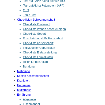
Test auf PAPP-A und freies ß-HCG
Test auf Alpha-Fetoprotein (AFP)
CTG
Triple Test
Checklisten Schwangerschaft
Checkliste Klinikwahl
Checkliste Wehen beschleunigen
Checkliste Geburt
Entscheidungshilfe Hausgeburt
Checkliste Kaiserschnitt
Individueller Geburtsplan
Checkliste Erstausstattung
Checkliste Formalitäten
Hilfen für den Alltag
Beratung
Mehrlinge
Kosten Schwangerschaft
Krankheit
Hebamme
Mutterpass
Ernährung
Allgemein
Eisenmangel