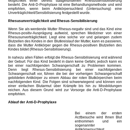
Möglichkeit einer bereits stattgefundenen Rhesussensibilisierung
besteht. Die Anti-D-Prophylaxe ist eine Behandlungsmethode und wird
empfohlen, wenn beim Antikörpersuchtest (Untersuchung) eine
Unverträglichkeit/Sensibilisierung festgestellt wurde.
Rhesusunverträglichkeit und Rhesus-Sensibilisierung
Wenn Sie als werdende Mutter Rhesus-negativ sind und das Kind eine
Rhesus-positiv-Ausprägung aufweist, sprechen Mediziner von einer
Rhesusunverträglichkeit. Liegt eine solche vor und gelangen zudem
Blutzellen des Kindes in den Blutkreislauf der Mutter, kann es passieren,
dass die Mutter Antikörper gegen die Rhesus-positiven Blutzellen des
Kindes bildet (Rhesus-Sensibilisierung).
In nahezu allen Fällen erfolgt die Rhesus-Sensibilisierung erst während
der Geburt. Für das Kind besteht in dann keine Gefahr, jedoch kann es
bei einer nachfolgenden Schwangerschaft zu Problemen kommen.
Denn liegt Rhesus-Sensibilisierung bei einer nachfolgenden
Schwangerschaft vor, führen die bei der vorherigen Schwangerschaft
gebildeten Antikörper zu einem Abbau der roten Blutkörperchen beim
nachfolgenden Kind. Die Folgen sind schwerwiegend und können von
einer einfachen Blutarmut über Krämpfe bis hin zu Missbildungen
reichen. Aus diesem Grund wird zur Vorsorge die Anti-D-Prophylaxe
empfohlen.
Ablauf der Anti-D-Prophylaxe
Bei einem der ersten
Arztbesuche wird Ihnen Blut
entnommen und ein
sogenannter
Antikörpersuchtest