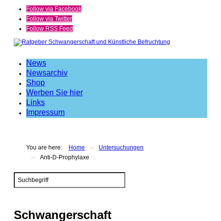
Follow via Facebook
Follow via Twitter
Follow RSS Feed
News
Newsarchiv
Shop
Werben Sie hier
Links
Impressum
You are here:
Home
››
Untersuchungen
››
Anti-D-Prophylaxe
Search
...
Schwangerschaft