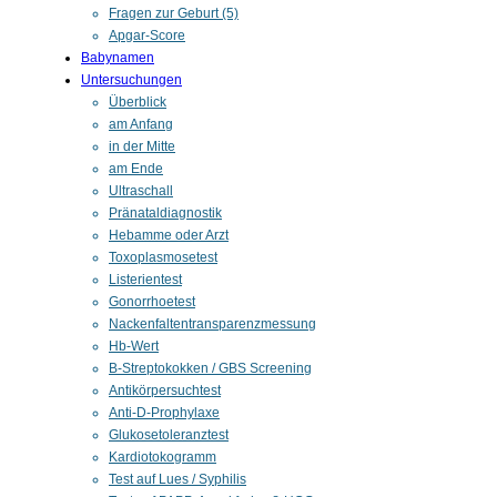
Fragen zur Geburt (5)
Apgar-Score
Babynamen
Untersuchungen
Überblick
am Anfang
in der Mitte
am Ende
Ultraschall
Pränataldiagnostik
Hebamme oder Arzt
Toxoplasmosetest
Listerientest
Gonorrhoetest
Nackenfaltentransparenzmessung
Hb-Wert
B-Streptokokken / GBS Screening
Antikörpersuchtest
Anti-D-Prophylaxe
Glukosetoleranztest
Kardiotokogramm
Test auf Lues / Syphilis