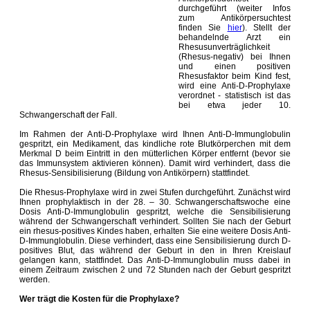
durchgeführt (weiter Infos
zum Antikörpersuchtest
finden Sie
hier
). Stellt der
behandelnde Arzt ein
Rhesusunverträglichkeit
(Rhesus-negativ) bei Ihnen
und einen positiven
Rhesusfaktor beim Kind fest,
wird eine Anti-D-Prophylaxe
verordnet - statistisch ist das
bei etwa jeder 10.
Schwangerschaft der Fall.
Im Rahmen der Anti-D-Prophylaxe wird Ihnen Anti-D-Immunglobulin
gespritzt, ein Medikament, das kindliche rote Blutkörperchen mit dem
Merkmal D beim Eintritt in den mütterlichen Körper entfernt (bevor sie
das Immunsystem aktivieren können). Damit wird verhindert, dass die
Rhesus-Sensibilisierung (Bildung von Antikörpern) stattfindet.
Die Rhesus-Prophylaxe wird in zwei Stufen durchgeführt. Zunächst wird
Ihnen prophylaktisch in der 28. – 30. Schwangerschaftswoche eine
Dosis Anti-D-Immunglobulin gespritzt, welche die Sensibilisierung
während der Schwangerschaft verhindert. Sollten Sie nach der Geburt
ein rhesus-positives Kindes haben, erhalten Sie eine weitere Dosis Anti-
D-Immunglobulin. Diese verhindert, dass eine Sensibilisierung durch D-
positives Blut, das während der Geburt in den in Ihren Kreislauf
gelangen kann, stattfindet. Das Anti-D-Immunglobulin muss dabei in
einem Zeitraum zwischen 2 und 72 Stunden nach der Geburt gespritzt
werden.
Wer trägt die Kosten für die Prophylaxe?